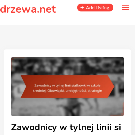
to
drzewa.net
Add Listing
content
Zawodnicy w tylnej linii si