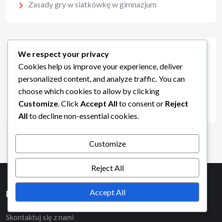
Zasady gry w siatkówkę w gimnazjum
We respect your privacy
Archiwum
Cookies help us improve your experience, deliver
personalized content, and analyze traffic. You can
February 2026
choose which cookies to allow by clicking
Customize
. Click
Accept All
to consent or
Reject
January 2026
All
to decline non-essential cookies.
Customize
Reject All
Accept All
Informacje prawne
Skontaktuj się z nami