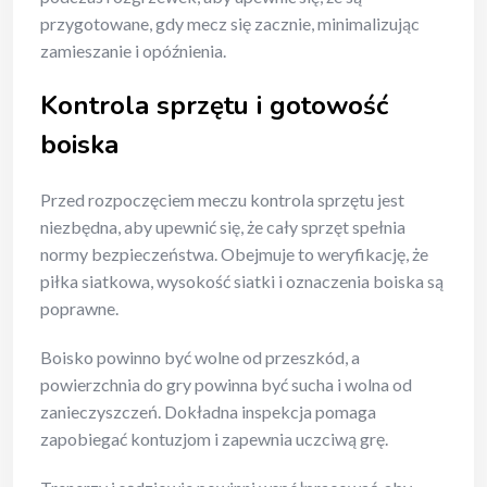
przygotowane, gdy mecz się zacznie, minimalizując
zamieszanie i opóźnienia.
Kontrola sprzętu i gotowość
boiska
Przed rozpoczęciem meczu kontrola sprzętu jest
niezbędna, aby upewnić się, że cały sprzęt spełnia
normy bezpieczeństwa. Obejmuje to weryfikację, że
piłka siatkowa, wysokość siatki i oznaczenia boiska są
poprawne.
Boisko powinno być wolne od przeszkód, a
powierzchnia do gry powinna być sucha i wolna od
zanieczyszczeń. Dokładna inspekcja pomaga
zapobiegać kontuzjom i zapewnia uczciwą grę.