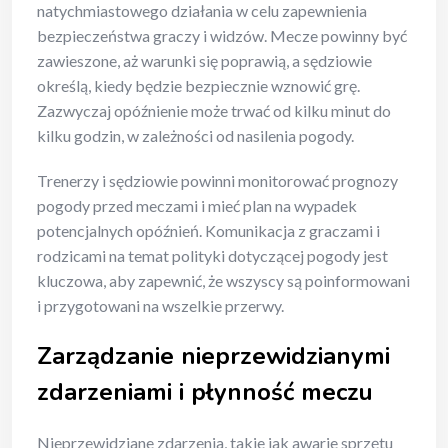
natychmiastowego działania w celu zapewnienia
bezpieczeństwa graczy i widzów. Mecze powinny być
zawieszone, aż warunki się poprawią, a sędziowie
określą, kiedy będzie bezpiecznie wznowić grę.
Zazwyczaj opóźnienie może trwać od kilku minut do
kilku godzin, w zależności od nasilenia pogody.
Trenerzy i sędziowie powinni monitorować prognozy
pogody przed meczami i mieć plan na wypadek
potencjalnych opóźnień. Komunikacja z graczami i
rodzicami na temat polityki dotyczącej pogody jest
kluczowa, aby zapewnić, że wszyscy są poinformowani
i przygotowani na wszelkie przerwy.
Zarządzanie nieprzewidzianymi
zdarzeniami i płynność meczu
Nieprzewidziane zdarzenia, takie jak awarie sprzętu