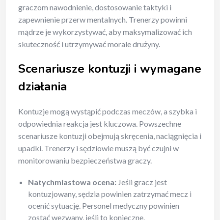
graczom nawodnienie, dostosowanie taktyki i
zapewnienie przerw mentalnych. Trenerzy powinni
mądrze je wykorzystywać, aby maksymalizować ich
skuteczność i utrzymywać morale drużyny.
Scenariusze kontuzji i wymagane
działania
Kontuzje mogą wystąpić podczas meczów, a szybka i
odpowiednia reakcja jest kluczowa. Powszechne
scenariusze kontuzji obejmują skręcenia, naciągnięcia i
upadki. Trenerzy i sędziowie muszą być czujni w
monitorowaniu bezpieczeństwa graczy.
Natychmiastowa ocena:
Jeśli gracz jest
kontuzjowany, sędzia powinien zatrzymać mecz i
ocenić sytuację. Personel medyczny powinien
zostać wezwany, jeśli to konieczne.