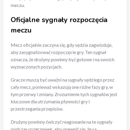
meczu.
Oficjalne sygnały rozpoczęcia
meczu
Mecz oficjalnie zaczyna się, gdy sędzia zagwizduje,
aby zasygnalizować rozpoczęcie gry. Ten sygnał
oznacza, że drużyny powinny być gotowe i na swoich
wyznaczonych pozycjach.
Gracze muszą być uważni na sygnały sędziego przez
cały mecz, ponieważ wskazują one różne fazy gry, w
tym przerwy i zmiany. Zrozumienie tych sygnałów jest
kluczowe dla utrzymania płynności gry i
przestrzegania przepisów.
Drużyny powinny ćwiczyć reagowanie na te sygnały
podczas rozgrzewek, aby upewnić się, że są