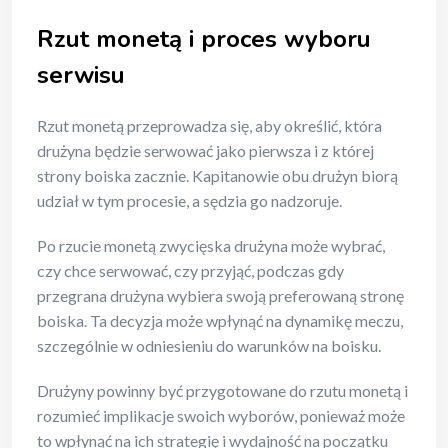
Rzut monetą i proces wyboru
serwisu
Rzut monetą przeprowadza się, aby określić, która
drużyna będzie serwować jako pierwsza i z której
strony boiska zacznie. Kapitanowie obu drużyn biorą
udział w tym procesie, a sędzia go nadzoruje.
Po rzucie monetą zwycięska drużyna może wybrać,
czy chce serwować, czy przyjąć, podczas gdy
przegrana drużyna wybiera swoją preferowaną stronę
boiska. Ta decyzja może wpłynąć na dynamikę meczu,
szczególnie w odniesieniu do warunków na boisku.
Drużyny powinny być przygotowane do rzutu monetą i
rozumieć implikacje swoich wyborów, ponieważ może
to wpłynąć na ich strategię i wydajność na początku