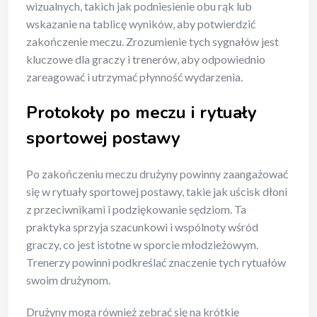
wizualnych, takich jak podniesienie obu rąk lub
wskazanie na tablicę wyników, aby potwierdzić
zakończenie meczu. Zrozumienie tych sygnałów jest
kluczowe dla graczy i trenerów, aby odpowiednio
zareagować i utrzymać płynność wydarzenia.
Protokoły po meczu i rytuały
sportowej postawy
Po zakończeniu meczu drużyny powinny zaangażować
się w rytuały sportowej postawy, takie jak uścisk dłoni
z przeciwnikami i podziękowanie sędziom. Ta
praktyka sprzyja szacunkowi i wspólnoty wśród
graczy, co jest istotne w sporcie młodzieżowym.
Trenerzy powinni podkreślać znaczenie tych rytuałów
swoim drużynom.
Drużyny mogą również zebrać się na krótkie