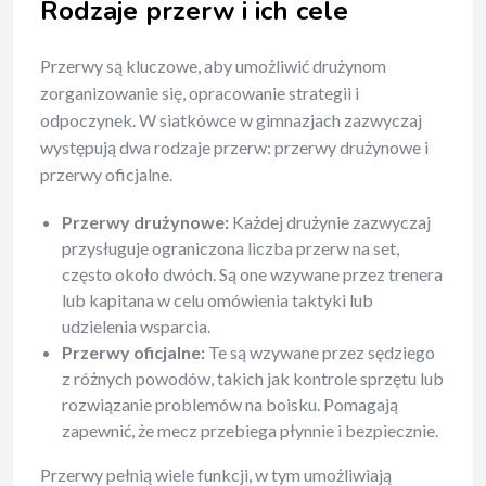
Rodzaje przerw i ich cele
Przerwy są kluczowe, aby umożliwić drużynom
zorganizowanie się, opracowanie strategii i
odpoczynek. W siatkówce w gimnazjach zazwyczaj
występują dwa rodzaje przerw: przerwy drużynowe i
przerwy oficjalne.
Przerwy drużynowe:
Każdej drużynie zazwyczaj
przysługuje ograniczona liczba przerw na set,
często około dwóch. Są one wzywane przez trenera
lub kapitana w celu omówienia taktyki lub
udzielenia wsparcia.
Przerwy oficjalne:
Te są wzywane przez sędziego
z różnych powodów, takich jak kontrole sprzętu lub
rozwiązanie problemów na boisku. Pomagają
zapewnić, że mecz przebiega płynnie i bezpiecznie.
Przerwy pełnią wiele funkcji, w tym umożliwiają