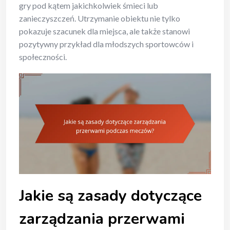
gry pod kątem jakichkolwiek śmieci lub
zanieczyszczeń. Utrzymanie obiektu nie tylko
pokazuje szacunek dla miejsca, ale także stanowi
pozytywny przykład dla młodszych sportowców i
społeczności.
Jakie są zasady dotyczące
zarządzania przerwami