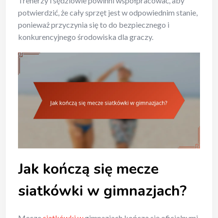
Trenerzy i sędziowie powinni współpracować, aby
potwierdzić, że cały sprzęt jest w odpowiednim stanie,
ponieważ przyczynia się to do bezpiecznego i
konkurencyjnego środowiska dla graczy.
Jak kończą się mecze
siatkówki w gimnazjach?
Mecze
siatkówki w
gimnazjach kończą się oficjalnymi