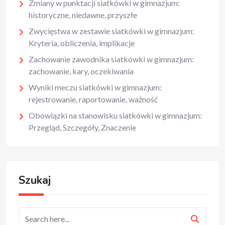
Zmiany w punktacji siatkówki w gimnazjum:
historyczne, niedawne, przyszłe
Zwycięstwa w zestawie siatkówki w gimnazjum:
Kryteria, obliczenia, implikacje
Zachowanie zawodnika siatkówki w gimnazjum:
zachowanie, kary, oczekiwania
Wyniki meczu siatkówki w gimnazjum:
rejestrowanie, raportowanie, ważność
Obowiązki na stanowisku siatkówki w gimnazjum:
Przegląd, Szczegóły, Znaczenie
Szukaj