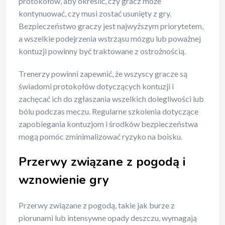
protokołów, aby określić, czy gracz może
kontynuować, czy musi zostać usunięty z gry.
Bezpieczeństwo graczy jest najwyższym priorytetem,
a wszelkie podejrzenia wstrząsu mózgu lub poważnej
kontuzji powinny być traktowane z ostrożnością.
Trenerzy powinni zapewnić, że wszyscy gracze są
świadomi protokołów dotyczących kontuzji i
zachęcać ich do zgłaszania wszelkich dolegliwości lub
bólu podczas meczu. Regularne szkolenia dotyczące
zapobiegania kontuzjom i środków bezpieczeństwa
mogą pomóc zminimalizować ryzyko na boisku.
Przerwy związane z pogodą i
wznowienie gry
Przerwy związane z pogodą, takie jak burze z
piorunami lub intensywne opady deszczu, wymagają