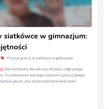
w siatkówce w gimnazjum:
jętności
Pozycje graczy w siatkówce w gimnazjum
um
jest niezbędny dla sukcesu drużyny, odgrywając
aku. To stanowisko wymaga zwinności, precyzyjnego
munikacyjnych, aby skutecznie blokować ataki