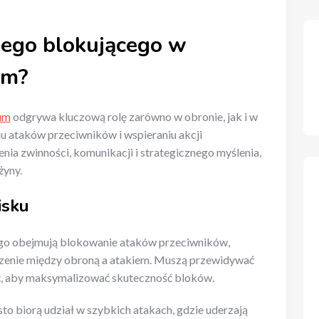
wego blokującego w
um?
um
odgrywa kluczową rolę zarówno w obronie, jak i w
iu ataków przeciwników i wspieraniu akcji
ia zwinności, komunikacji i strategicznego myślenia,
żyny.
isku
o obejmują blokowanie ataków przeciwników,
dzenie między obroną a atakiem. Muszą przewidywać
ać, aby maksymalizować skuteczność bloków.
o biorą udział w szybkich atakach, gdzie uderzają