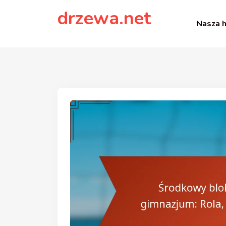
to
drzewa.net
content
Nasza h