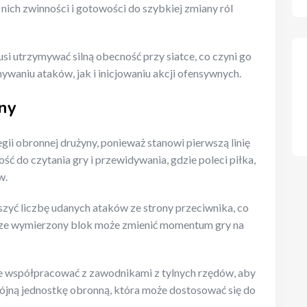
nich zwinności i gotowości do szybkiej zmiany ról
si utrzymywać silną obecność przy siatce, co czyni go
niu ataków, jak i inicjowaniu akcji ofensywnych.
ny
gii obronnej drużyny, ponieważ stanowi pierwszą linię
ść do czytania gry i przewidywania, gdzie poleci piłka,
w.
zyć liczbę udanych ataków ze strony przeciwnika, co
rze wymierzony blok może zmienić momentum gry na
e współpracować z zawodnikami z tylnych rzędów, aby
ójną jednostkę obronną, która może dostosować się do
.