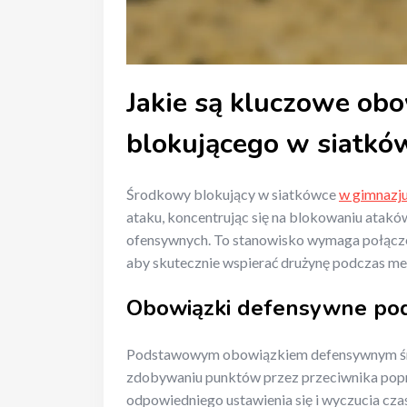
Jakie są kluczowe ob
blokującego w siatk
Środkowy blokujący w siatkówce
w gimnazj
ataku, koncentrując się na blokowaniu atakó
ofensywnych. To stanowisko wymaga połączen
aby skutecznie wspierać drużynę podczas m
Obowiązki defensywne po
Podstawowym obowiązkiem defensywnym śro
zdobywaniu punktów przez przeciwnika pop
odpowiedniego ustawienia się i wyczucia cza