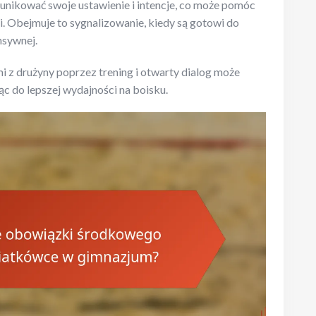
unikować swoje ustawienie i intencje, co może pomóc
. Obejmuje to sygnalizowanie, kiedy są gotowi do
nsywnej.
mi z drużyny poprzez trening i otwarty dialog może
c do lepszej wydajności na boisku.