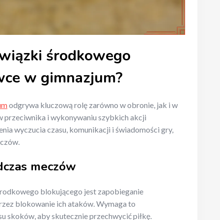
owiązki środkowego
ówce w gimnazjum?
um
odgrywa kluczową rolę zarówno w obronie, jak i w
w przeciwnika i wykonywaniu szybkich akcji
ia wyczucia czasu, komunikacji i świadomości gry,
eczów.
dczas meczów
dkowego blokującego jest zapobieganie
rzez blokowanie ich ataków. Wymaga to
su skoków, aby skutecznie przechwycić piłkę.