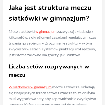
Jaka jest struktura meczu
siatkówki w gimnazjum?
Mecz siatkówki
w gimnazjum
zazwyczaj składa się z
kilku setów, z określonymi zasadami regulującymi czas
trwania i przebieg gry. Zrozumienie struktury, w tym
zwycięstw w setach, systemów punktacji i ról sędziów,
jest istotne zarówno dla graczy, jak i widzów.
Liczba setów rozgrywanych w
meczu
W siatkówce w gimnazjum
mecze zazwyczaj składają
się z najlepszych trzech setów. Oznacza to, że drużyna
musi wygrać dwa sety, aby zapewnić sobie zwycięstwo
w meczu. Każdy set rozgrywany jest do ustalonej