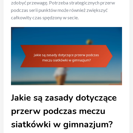
zdobyć przewagę. Potrzeba strategicznych przerw
podczas serii punktów może również zwiększyć
całkowity czas spędzony w secie.
Jakie są zasady dotyczące
przerw podczas meczu
siatkówki w gimnazjum?