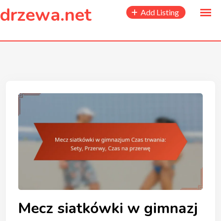
to
drzewa.net
Add Listing
content
Mecz siatkówki w gimnazj